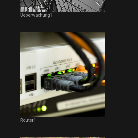
Ueberwachung1
Router1