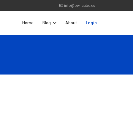
info@owncube.eu
Home
Blog
About
Login